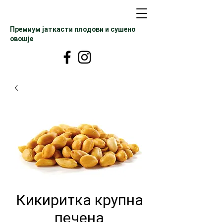
Премиум јаткасти плодови и сушено
овошје
Кикиритка крупна
печена