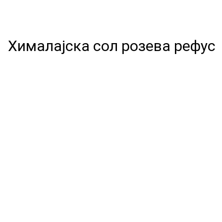
Хималајска сол розева рефус