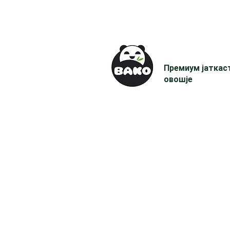
Премиум јаткас
овошје