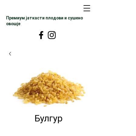
Премиум јаткасти плодови и сушено
овошје
Булгур