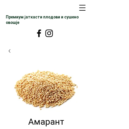
Премиум јаткасти плодови и сушено
овошје
Амарант